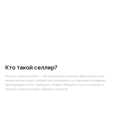
Кто такой селлер?
Селлер маркетплейса — так называется участник (физическое или
юридическое лицо), который регистрируется на торговой платформе
(Вайлдберриз, Ozon, AliExpress, Яндекс Маркет и т.д.) и загружает в
систему карточки своих товарных позиций.