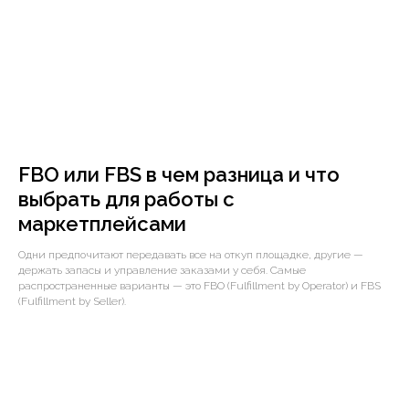
FBO или FBS в чем разница и что
выбрать для работы с
маркетплейсами
Одни предпочитают передавать все на откуп площадке, другие —
держать запасы и управление заказами у себя. Самые
распространенные варианты — это FBO (Fulfillment by Operator) и FBS
(Fulfillment by Seller).