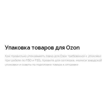
Упаковка товаров для Ozon
Как правильно упаковывать товар для Озон: требования к упаковке
при работе по FBO и FBS, правила для селлеров, нюансы заводской
упаковки и советы по подготовке товара к отправке