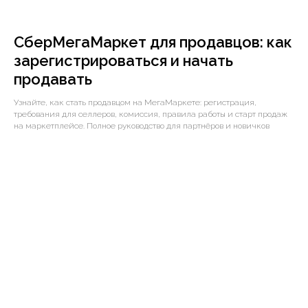
СберМегаМаркет для продавцов: как
зарегистрироваться и начать
продавать
Узнайте, как стать продавцом на МегаМаркете: регистрация,
требования для селлеров, комиссия, правила работы и старт продаж
на маркетплейсе. Полное руководство для партнёров и новичков