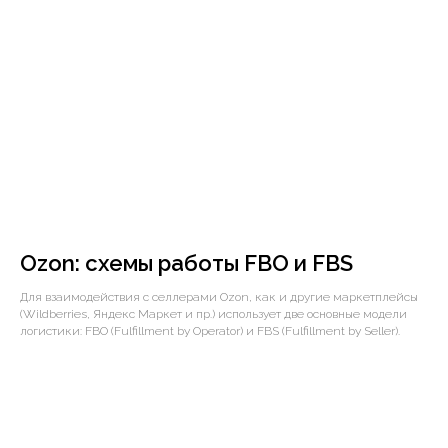
Ozon: схемы работы FBO и FBS
Для взаимодействия с селлерами Ozon, как и другие маркетплейсы
(Wildberries, Яндекс Маркет и пр.) использует две основные модели
логистики: FBO (Fulfillment by Operator) и FBS (Fulfillment by Seller).