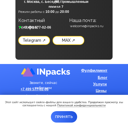
г. Москва, с. Беседы, Промышленный
9Б
проезд 7
Режим работы с
10:00
до
20:00
Контактный
Наша почта:
Наши социальные сети:
welcome@inpacks.ru
телефон:
+7 499 577-02-06
Telegram ↗
MAX ↗
Фулфилмент
Блог
Звоните, сейчас
Услуги
работаем
+7 499 577-02-06
Цены
welcome@inpacks.ru
О нас
Этот сайт использует cookie-файлы для вашего удобства. Продолжая просмотр, вы
Калькулятор
соглашаетесь с нашей
Политикой конфиденциальности
Реквизиты
ПРИНЯТЬ
Политика
конфиденциальности
©
2026
Все права
защищены