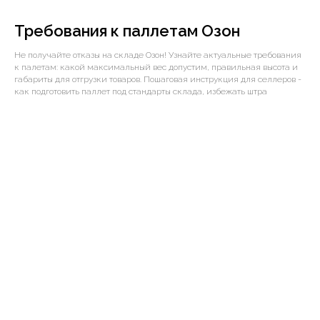
Требования к паллетам Озон
Не получайте отказы на складе Озон! Узнайте актуальные требования
к палетам: какой максимальный вес допустим, правильная высота и
габариты для отгрузки товаров. Пошаговая инструкция для селлеров -
как подготовить паллет под стандарты склада, избежать штра