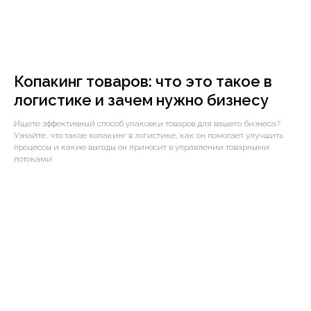
Копакинг товаров: что это такое в
логистике и зачем нужно бизнесу
Ищете эффективный способ упаковки товаров для вашего бизнеса?
Узнайте, что такое копакинг в логистике, как он помогает улучшить
процессы и какие выгоды он приносит в управлении товарными
потоками