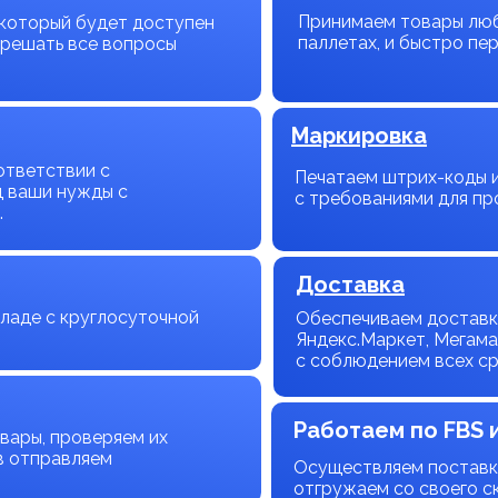
Принимаем товары люб
 который будет доступен
паллетах, и быстро пе
 решать все вопросы
Маркировка
ответствии с
Печатаем штрих-коды и
д ваши нужды с
с требованиями для пр
.
Доставка
ладе с круглосуточной
Обеспечиваем доставку
Яндекс.Маркет, Мегама
с соблюдением всех ср
Работаем по FBS 
вары, проверяем их
в отправляем
Осуществляем поставки
отгружаем со своего с