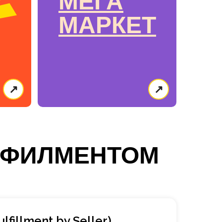
МЕГА
МАРКЕТ
↗
↗
ЛФИЛМЕНТОМ
lfillment by Seller)