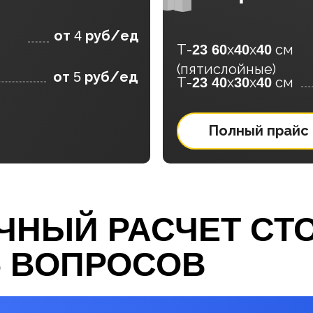
от
руб/ед
4
Т-
х
х
см
23 60
40
40
(пятислойные)
от
руб/ед
5
Т-
х
х
см
23 40
30
40
Полный прайс
ЧНЫЙ РАСЧЕТ СТ
5 ВОПРОСОВ