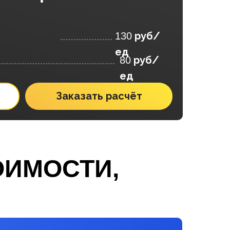
руб/
130
ед
руб/
80
ед
Заказать расчёт
ОИМОСТИ,