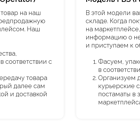
 товар на наш
В этой модели ва
 предпродажную
складе. Когда по
плейсом. Наш
на маркетплейсе
информацию о не
и приступаем к о
ества,
в соответствии с
Фасуем, упа
в соответств
ередачу товара
Организуем д
орый далее сам
курьерские с
ой и доставкой
постаматы в 
маркетплейса