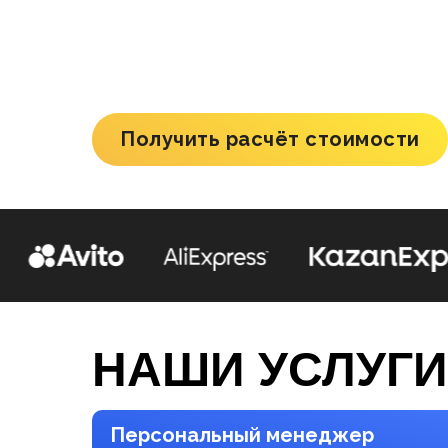
Упакуем и доставим
Ваш това
на склад маркетплейса за
48 
Получить расчёт стоимости
НАШИ УСЛУГИ
Персональный менеджер