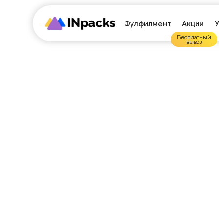
У
Фулфилмент
Акции
Бесплатный
вывоз
ФУЛФИЛМЕ
ДЛЯ МАРК
И ИНТЕРН
ОТ 15 РУБ