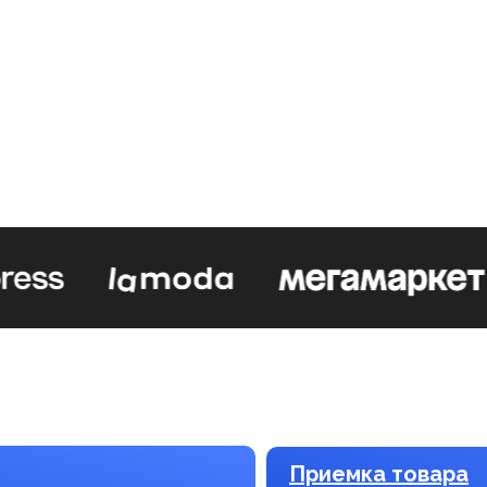
р
часов под ключ
Приемка товара