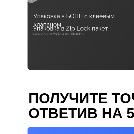
Упаковка в БОПП с клеевым
клапаном
Упаковка в Zip Lock пакет
Размеры от
5х7
см до
30
х
40
см
ПОЛУЧИТЕ ТО
ОТВЕТИВ НА 