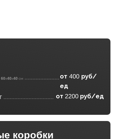
от
руб/
400
60
х
40
х
40
см
ед
от
руб/ед
2200
т
ые коробки