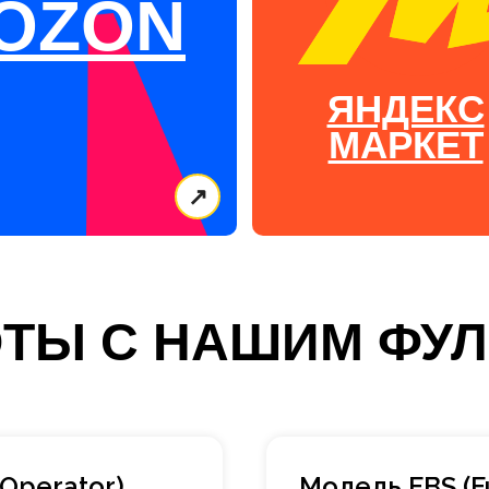
OZON
ЯНДЕКС
МАРКЕТ
↗
ОТЫ С НАШИМ ФУ
 Operator)
Модель FBS (Fu