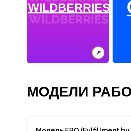
WILDBERRIES
↗
МОДЕЛИ РАБ
Модель FBO (Fulfillment by