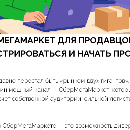
МЕГАМАРКЕТ ДЛЯ ПРОДАВЦОВ
СТРИРОВАТЬСЯ И НАЧАТЬ ПР
давно перестал быть «рынком двух гигантов»
один мощный канал — СберМегаМаркет, котор
счет собственной аудитории, сильной логис
на СберМегаМаркете — это возможность диве