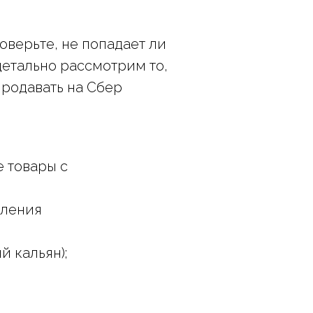
оверьте, не попадает ли
детально рассмотрим то,
продавать на Сбер
е товары с
бления
й кальян);