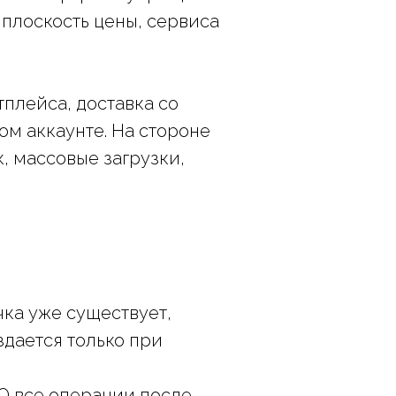
плоскость цены, сервиса
тплейса, доставка со
ом аккаунте. На стороне
 массовые загрузки,
чка уже существует,
здается только при
O все операции после