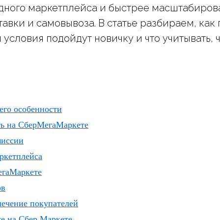
одного маркетплейса и быстрее масштабирова
авки и самовывоза. В статье разбираем, как
 условия подойдут новичку и что учитывать, 
его особенности
ть на СберМегаМаркете
миссии
ркетплейса
егаМаркете
ов
лечение покупателей
е на Сбер Маркете