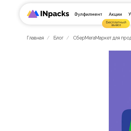
У
Фулфилмент
Акции
Бесплатный
вывоз
Главная
/
Блог
/
СберМегаМаркет для прода