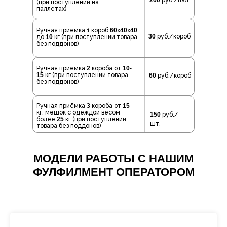
200
руб./пал.
(при поступлении на
паллетах)
Ручная приёмка 1 короб
60
х
40
х
40
30
руб./короб
до
10
кг (при поступлении товара
без поддонов)
Ручная приёмка
2
короба от
10-
15
кг (при поступлении товара
60
руб./короб
без поддонов)
Ручная приёмка
3
короба от
15
кг, мешок с одеждой весом
150
руб./
более
25
кг (при поступлении
шт.
товара без поддонов)
МОДЕЛИ РАБОТЫ С НАШИМ
ФУЛФИЛМЕНТ ОПЕРАТОРОМ