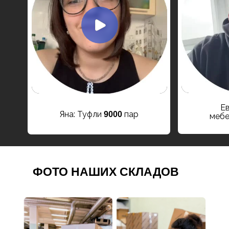
Ев
Яна: Туфли
пар
9000
меб
ФОТО НАШИХ СКЛАДОВ