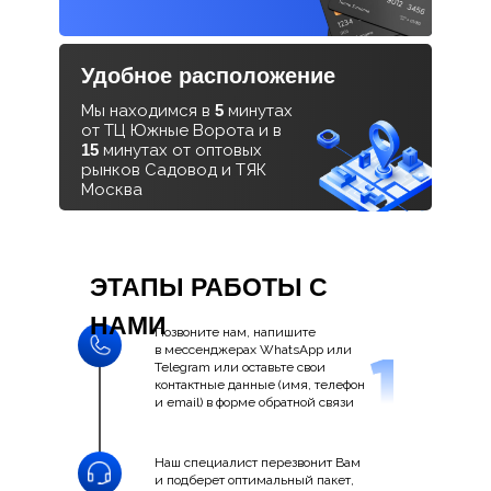
Удобное расположение
Мы находимся в
5
минутах
от ТЦ Южные Ворота и в
15
минутах от оптовых
рынков Садовод и ТЯК
Москва
ЭТАПЫ РАБОТЫ С
НАМИ
Позвоните нам, напишите
в мессенджерах WhatsApp или
Telegram или оставьте свои
контактные данные (имя, телефон
и email) в форме обратной связи
Наш специалист перезвонит Вам
и подберет оптимальный пакет,