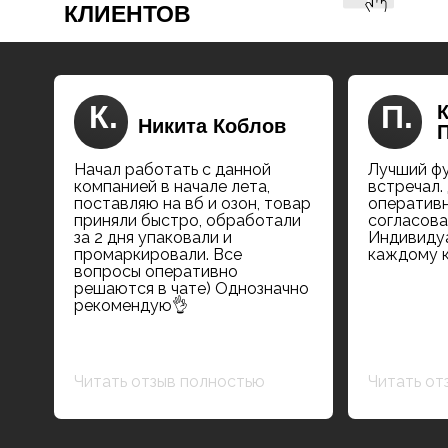
КЛИЕНТОВ
К.
П.
Никита Коблов
Начал работать с данной
Лучший ф
компанией в начале лета,
встречал.
поставляю на вб и озон, товар
оперативн
приняли быстро, обработали
согласова
за 2 дня упаковали и
Индивидуа
промаркировали. Все
каждому к
вопросы оперативно
решаются в чате) Однозначно
рекомендую👌
Читать отзыв полностью
Читать от