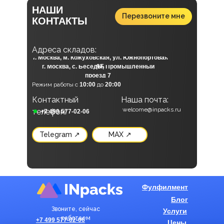
НАШИ
Перезвоните мне
КОНТАКТЫ
А
дреса складов:
г. Москва, м. Кожуховская, ул. Южнопортовая
г. Москва, с. Беседы, Промышленный
9Б
проезд 7
Режим работы с
10:00
до
20:00
Контактный
Наша почта:
Наши социальные сети:
welcome@inpacks.ru
телефон:
+7 499 577-02-06
Telegram ↗
MAX ↗
Фулфилмент
Блог
Звоните, сейчас
Услуги
работаем
+7 499 577-02-06
Цены