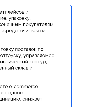
етплейсов и
ие, упаковку,
 конечным покупателям.
сосредоточиться на
товку поставок по
отгрузку, управляемое
гистический контур,
енный склад и
сте e-commerce-
ает одного
рдинацию, снижает