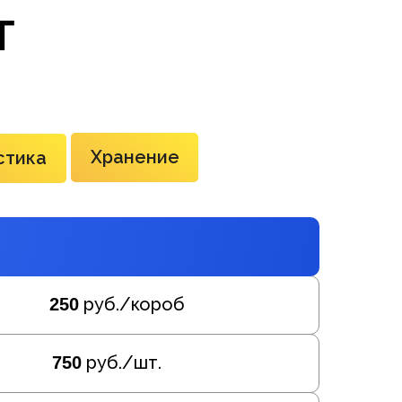
Т
Хранение
стика
руб./короб
250
руб./шт.
750