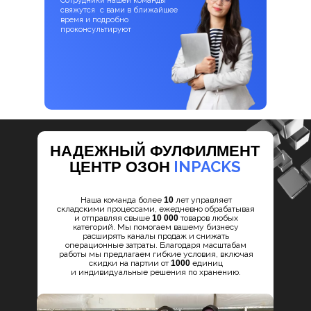
Сотрудники нашей команды
свяжутся с вами в ближайшее
время и подробно
проконсультируют
НАДЕЖНЫЙ ФУЛФИЛМЕНТ
INPACKS
ЦЕНТР ОЗОН
Наша команда более
10
лет управляет
складскими процессами, ежедневно обрабатывая
и отправляя свыше
10 000
товаров любых
категорий. Мы помогаем вашему бизнесу
расширять каналы продаж и снижать
операционные затраты. Благодаря масштабам
работы мы предлагаем гибкие условия, включая
скидки на партии от
1000
единиц
и индивидуальные решения по хранению.