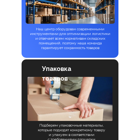
Наш центр оборудован современными
инструментами для оптимизации логистики
и отвечает всем нормативам складских
помещений, поэтому наша команда
гарантирует сохранность товаров
Упаковка
товаров
Подберем упаковочные материалы,
которые подходят конкретному товару
и упакуем в соответствии
с требованиями площадки