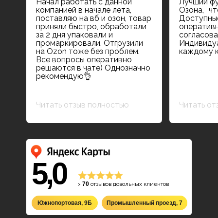
Начал работать с данной
Лучший ф
компанией в начале лета,
Озона, чт
поставляю на вб и озон, товар
Доступные
приняли быстро, обработали
оперативн
за 2 дня упаковали и
согласова
промаркировали. Отгрузили
Индивидуа
на Ozon тоже без проблем.
каждому к
Все вопросы оперативно
решаются в чате) Однозначно
рекомендую👌
Читать отзыв полностью
Читать от
5,0
>
70
отзывов довольных клиентов
Южнопортовая, 9Б
Промышленный проезд, 7