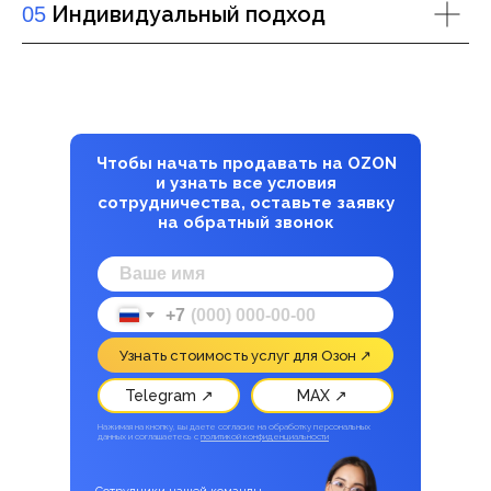
Индивидуальный подход
05
Чтобы начать продавать на OZON
и узнать все условия
сотрудничества, оставьте заявку
на обратный звонок
+7
Узнать стоимость услуг для Озон ↗
Telegram ↗
MAX ↗
Нажимая на кнопку, вы даете согласие на обработку персональных
данных и соглашаетесь c
политикой конфиденциальности