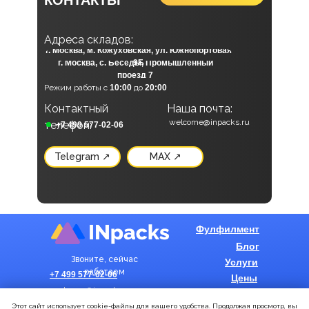
А
дреса складов:
г. Москва, м. Кожуховская, ул. Южнопортовая
г. Москва, с. Беседы, Промышленный
9Б
проезд 7
Режим работы с
10:00
до
20:00
Контактный
Наша почта:
Наши социальные сети:
welcome@inpacks.ru
телефон:
+7 499 577-02-06
Telegram ↗
MAX ↗
Фулфилмент
Блог
Звоните, сейчас
Услуги
работаем
+7 499 577-02-06
Цены
welcome@inpacks.ru
О нас
Этот сайт использует cookie-файлы для вашего удобства. Продолжая просмотр, вы