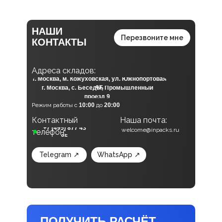
НАШИ
Перезвоните мне
КОНТАКТЫ
А
дреса складов:
г. Москва, м. Кожуховская, ул. Южнопортовая
г. Москва, с. Беседы, Промышленный
9Б
проезд 9
Режим работы с
10:00
до
20:00
Контактный
Наша почта:
Наши социальные сети:
+7 (495) 877 43
welcome@inpacks.ru
телефон:
85
Telegram ↗
WhatsApp ↗
ПОЛУЧИТЬ РАСЧЁТ