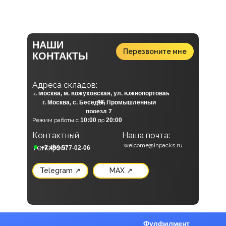
НАШИ
Перезвоните мне
КОНТАКТЫ
А
дреса складов:
г. Москва, м. Кожуховская, ул. Южнопортовая
г. Москва, с. Беседы, Промышленный
9Б
проезд 7
Режим работы с
10:00
до
20:00
Контактный
Наша почта:
Наши социальные сети:
welcome@inpacks.ru
телефон:
+7 499 577-02-06
Telegram ↗
MAX ↗
Фулфилмент