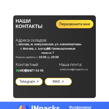
НАШИ
Перезвоните мне
КОНТАКТЫ
А
дреса складов:
г. Москва, м. Кожуховская, ул. Южнопортовая
г. Москва, с. Беседы, Промышленный
9Б
проезд 7
Режим работы с
10:00
до
20:00
Контактный
Наша почта:
Наши социальные сети:
welcome@inpacks.ru
телефон:
+7 499 577-02-06
Telegram ↗
MAX ↗
Фулфилмент