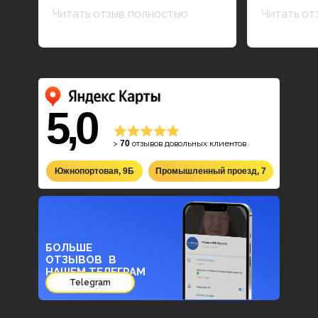
Читать отзыв полностью
Читать от
5,0
>
70
отзывов довольных клиентов
Южнопортовая, 9Б
Промышленный проезд, 7
БОЛЬШЕ
ОТЗЫВОВ В
НАШЕМ ТЕЛЕГРАМ
Telegram