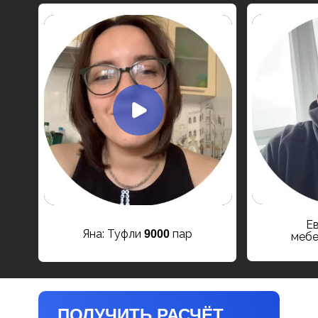
Ев
Яна: Туфли
пар
9000
меб
ПОЛУЧИТЬ РАСЧЁТ