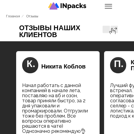
Главная
/
Отзывы
ОТЗЫВЫ НАШИХ
КЛИЕНТОВ
К.
П.
Никита Коблов
Начал работать с данной
Лучший ф
компанией в начале лета,
встречал.
поставляю на вб и озон,
оперативн
товар приняли быстро, за 2
согласова
дня упаковали и
селлер - с
промаркировали. Отгрузили
логистика
тоже без проблем. Все
подход к 
вопросы оперативно
решаются в чате)
Однозначно рекомендую👌