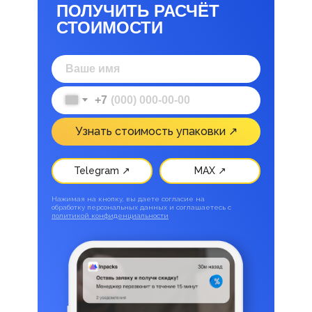
ПОЛУЧИТЬ РАСЧЁТ
СТОИМОСТИ
+7
Узнать стоимость упаковки ↗
Telegram ↗
MAX ↗
Нажимая на кнопку, вы даете согласие на
обработку персональных данных и соглашаетесь c
политикой конфиденциальности