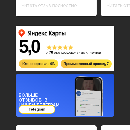
Читать отзыв полностью
Читать от
5,0
>
70
отзывов довольных клиентов
Южнопортовая, 9Б
Промышленный проезд, 7
БОЛЬШЕ
ОТЗЫВОВ В
НАШЕМ ТЕЛЕГРАМ
Telegram