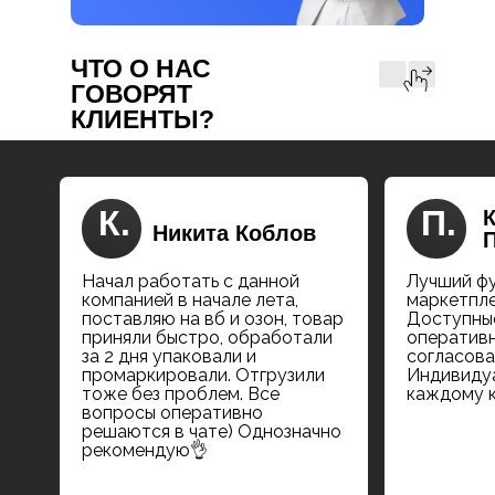
ЧТО О НАС
ГОВОРЯТ
КЛИЕНТЫ?
К.
П.
Никита Коблов
Начал работать с данной
Лучший ф
компанией в начале лета,
маркетпле
поставляю на вб и озон, товар
Доступные
приняли быстро, обработали
оперативн
за 2 дня упаковали и
согласова
промаркировали. Отгрузили
Индивидуа
тоже без проблем. Все
каждому к
вопросы оперативно
решаются в чате) Однозначно
рекомендую👌