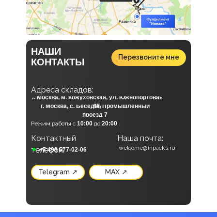
НАШИ
Перезвоните мне
КОНТАКТЫ
А
дреса складов:
г. Москва, м. Кожуховская, ул. Южнопортовая
г. Москва, с. Беседы, Промышленный
9Б
проезд 7
Режим работы с
10:00
до
20:00
Контактный
Наша почта:
Наши социальные сети:
welcome@inpacks.ru
телефон:
+7 499 577-02-06
Telegram ↗
MAX ↗