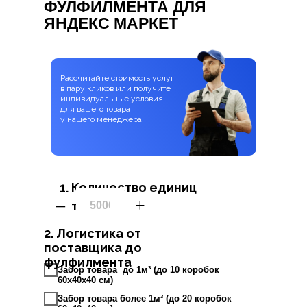
ФУЛФИЛМЕНТА ДЛЯ
ЯНДЕКС МАРКЕТ
Рассчитайте стоимость услуг
в пару кликов
или получите
индивидуальные условия
для вашего товара
у нашего менеджера
Количество единиц
–
+
товара?
2. Логистика от
поставщика до
фулфилмента
Забор товара до 1м³ (до 10 коробок
60х40х40 см)
Забор товара более 1м³ (до 20 коробок