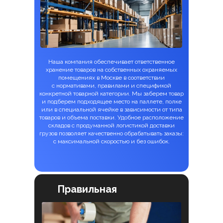
Наша компания обеспечивает ответственное
хранение товаров на собственных охраняемых
помещениях в Москве в соответствии
с нормативами, правилами и спецификой
конкретной товарной категории. Мы заберем товар
и подберем подходящее место на паллете, полке
или в специальной ячейке в зависимости от типа
товаров и объема поставки. Удобное расположение
складов с продуманной логистикой доставки
грузов позволяет качественно обрабатывать заказы:
с максимальной скоростью и без ошибок.
Правильная
упаковка