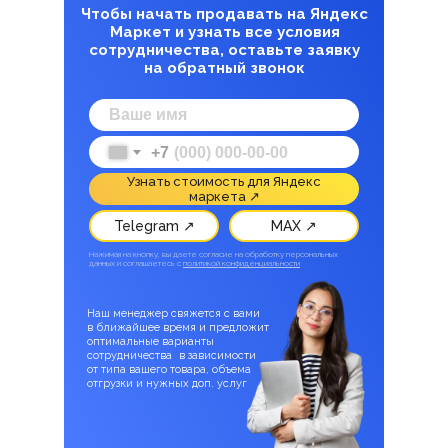
Чтобы начать продавать на Яндекс
Маркет и узнать все условия
сотрудничества, оставьте заявку
на обратный звонок
+7
Узнать стоимость для Яндекс
маркета ↗
Telegram ↗
MAX ↗
Нажимая на кнопку, вы даете согласие на обработку персональных
данных и соглашаетесь c
политикой конфиденциальности
Наш менеджер свяжется с вами
в ближайшее время и предложит
оптимальные варианты
сотрудничества в зависимости
от типа вашего товара, объема
отгрузки и нужных доп. услуг