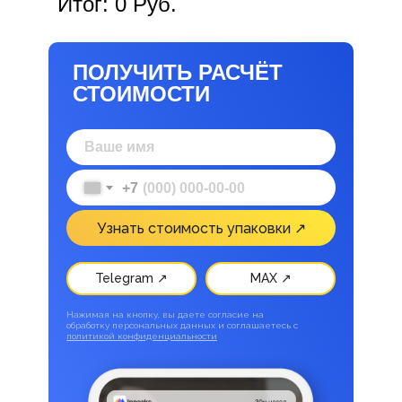
Итог:
0
Руб.
ПОЛУЧИТЬ РАСЧЁТ
СТОИМОСТИ
+7
Узнать стоимость упаковки ↗
Telegram ↗
MAX ↗
Нажимая на кнопку, вы даете согласие на
обработку персональных данных и соглашаетесь c
политикой конфиденциальности