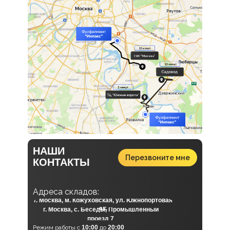
НАШИ
Перезвоните мне
КОНТАКТЫ
А
дреса складов:
г. Москва, м. Кожуховская, ул. Южнопортовая
г. Москва, с. Беседы, Промышленный
9Б
проезд 7
Режим работы с
10:00
до
20:00