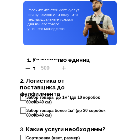
Рассчитайте стоимость услуг
в пару кликов
или получите
индивидуальные условия
для вашего товара
у нашего менеджера
Количество единиц
–
+
товара?
2. Логистика от
поставщика до
фулфилмента
Забор товара до 1м³ (до 10 коробок
60х40х40 см)
Забор товара более 1м³ (до 20 коробок
60х40х40 см)
Какие услуги необходимы?
3.
Сортировка (цвет, размер)