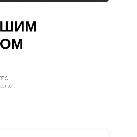
АШИМ
РОМ
FBO.
ет за