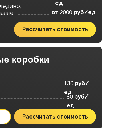
ед
ледино,
от
руб/ед
2000
паллет
Рассчитать стоимость
ые коробки
руб/
130
ед
руб/
80
ед
Рассчитать стоимость