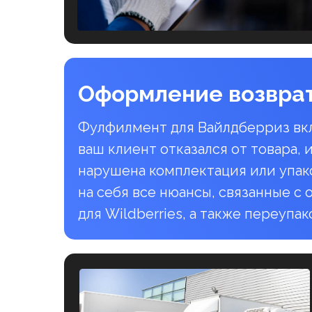
Оформление возвра
Фулфилмент для Вайлдберриз вкл
ваш клиент отказался от товара, 
нарушена комплектация или упак
на себя все нюансы, связанные 
для Wildberries, а также переупак