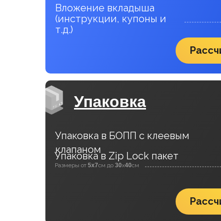
Вложение вкладыша
(инструкции, купоны и
т.д.)
Рассч
Упаковка
Упаковка в БОПП с клеевым
клапаном
Упаковка в Zip Lock пакет
Размеры от
5х7
см до
30
х
40
см
Рассч