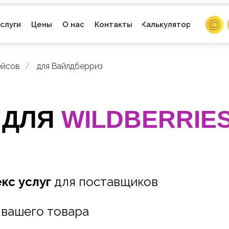
О нас
слуги
Цены
Контакты
Калькулятор
ейсов
/
для Вайлдберриз
 ДЛЯ
WILDBERRIE
кс услуг
для поставщиков
 вашего товара