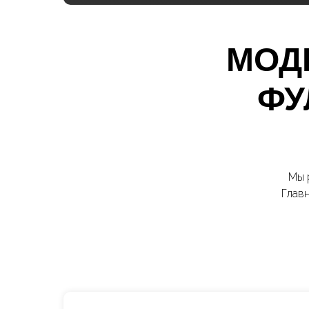
МОД
ФУ
Мы 
Главн