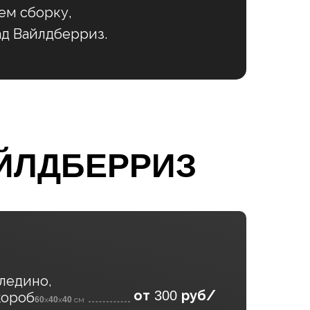
ем сборку,
ад Вайлдберриз.
ЙЛДБЕРРИЗ
ледино,
от
руб/
300
короб
60
х
40
х
40
см