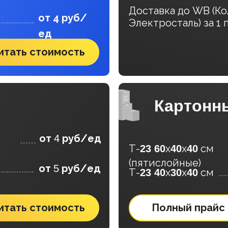
Доставка до WB (Ко
от 4 руб/
Электросталь) за 1 
ед
итать стоимость
Картонн
от
руб/ед
4
Т-
х
х
см
23 60
40
40
(пятислойные)
от
руб/ед
5
Т-
х
х
см
23 40
30
40
итать стоимость
Полный прайс