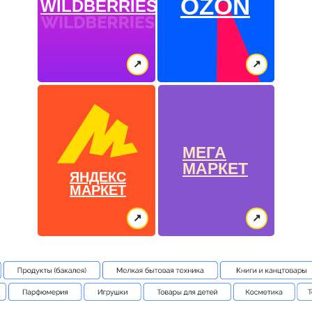
OZON
WILDBERRIES
↗
↗
МЕГА
МАРКЕТ
ЯНДЕКС
МАРКЕТ
↗
↗