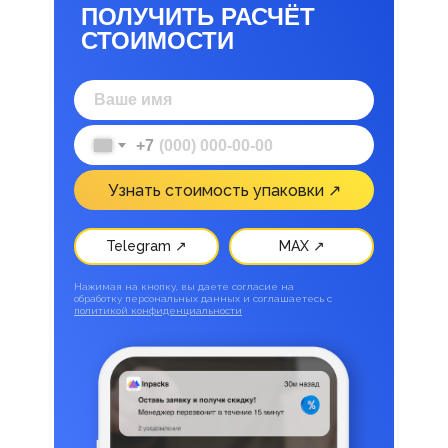
ПОЛУЧИТЬ РАСЧЁТ
СТОИМОСТИ
+7
Узнать стоимость упаковки ↗
Telegram ↗
MAX ↗
Нажимая на кнопку, вы даете согласие на
обработку персональных данных и соглашаетесь c
политикой конфиденциальности