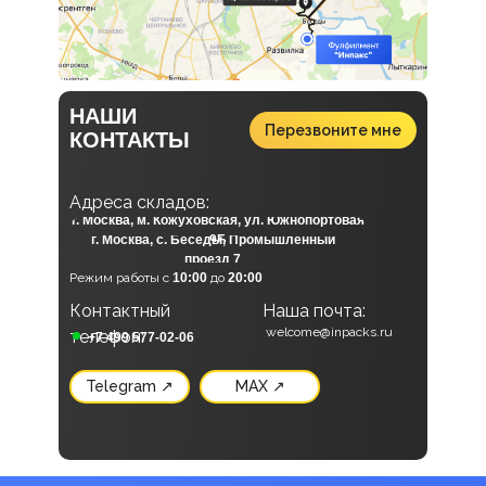
НАШИ
Перезвоните мне
КОНТАКТЫ
А
дреса складов:
г. Москва, м. Кожуховская, ул. Южнопортовая
г. Москва, с. Беседы, Промышленный
9Б
проезд 7
Режим работы с
10:00
до
20:00
Контактный
Наша почта:
Наши социальные сети:
welcome@inpacks.ru
телефон:
+7 499 577-02-06
Telegram ↗
MAX ↗