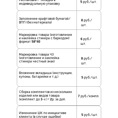
Распаковка / Укладка в
5
руб./шт.
индивидуальную упаковку
Заполнение крафтовой бумагой/
8
руб./
ВПП (без материала)
шт.
Маркировка товара (изготовление
и наклейка стикера с баркодом)
6
руб./
формат
58*40
шт.
Маркировка товара ЧЗ
(изготовление и наклейка
8
руб./
стикера честный знак)
шт.
Вложение вкладыша (инструкции,
купоны, батарейки и т.д.)
5
руб./шт.
Сборка комплектов из нескольких
изделий или видов товара
7
руб./компл.
(комплект до
3
-х ) +
2
р. за доп.
Изменение ШК по инициативе
5
руб./шт.
клиента (в случае ошибки)