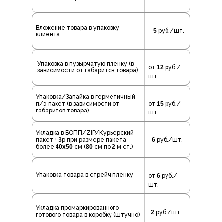
Вложение товара в упаковку
5
руб./шт.
клиента
Упаковка в пузырчатую пленку (в
от
12
руб./
зависимости от габаритов товара)
шт.
Упаковка/Запайка в герметичный
п/э пакет (в зависимости от
от
15
руб./
габаритов товара)
шт.
Укладка в БОПП/ZIP/Курьерский
пакет +
3
р при размере пакета
6
руб./шт.
более
40х50
см (
80
см по
2
м ст.)
Упаковка товара в стрейч пленку
от
6
руб./
шт.
Укладка промаркированного
2
руб./шт.
готового товара в коробку (штучно)