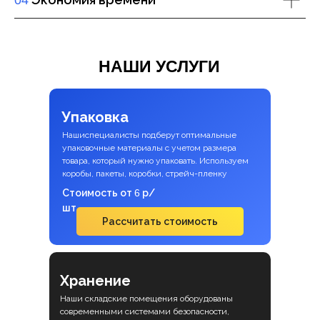
04
НАШИ УСЛУГИ
Упаковка
Нашиспециалисты подберут оптимальные
упаковочные материалы с учетом размера
товара, который нужно упаковать. Используем
коробы, пакеты, коробки, стрейч-пленку
Стоимость от
6
р/
шт
Рассчитать стоимость
Хранение
Наши складские помещения оборудованы
современными системами безопасности,