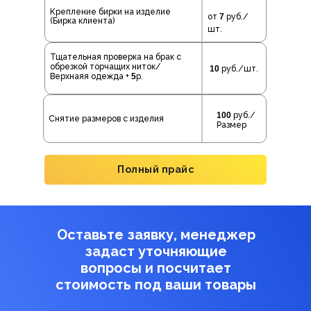
Крепление бирки на изделие
от
7
руб./
(Бирка клиента)
шт.
Тщательная проверка на брак с
обрезкой торчащих ниток/
10
руб./шт.
Верхнаяя одежда +
5
р.
100
руб./
Снятие размеров с изделия
Размер
Полный прайс
Оставьте заявку, менеджер
задаст уточняющие
вопросы и посчитает
стоимость под ваши товары