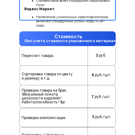
Соответствие всем стандартам маркировки
Ozon
Яндекс Маркет
Нанесение уникальных идентификаторов,
включая стандартные штрих-коды и QR-
коды
Соблюдение строгих правил маркировки
в соответствии с требованиями платформы
Стоимость
(без учета стоимости упаковочного материала)
3
руб.
Пересчёт товара
Сортировка товара по цвету
6
руб./шт.
и размеру и.т.д.
Проверка товара на брак
(Визуальный осмотр
7
руб./шт.
целосности изделия)/
Работоспособность +
5
р
5
руб./шт.
Проверка комплектации